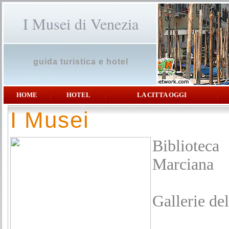
I Musei di Venezia
guida turistica e hotel
HOME
HOTEL
LA CITTA OGGI
I Musei
Bibliote
Marciana
Gallerie de